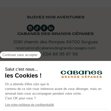
SUIVEZ NOS AVENTURES
CABANES DES GRANDS CÉPAGES
2061 chemin des Pompes 84700 Sorgues
reservation@cabanesdesgrandscepages.com
+33 (0)4 88 95 87 58
ABONNEZ-VOUS À NOTRE NEWSLETTER