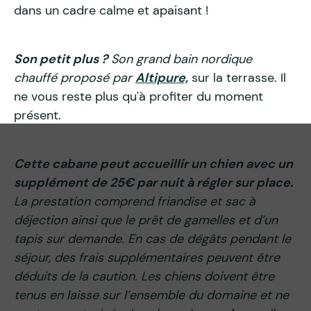
dans un cadre calme et apaisant !
Son petit plus ?
Son grand bain nordique
chauffé proposé par
Altipure,
sur la terrasse. Il
ne vous reste plus qu'à profiter du moment
présent.
Cette cabane peut accueillir un chien avec un
supplément de 25€ par nuit à régler sur place.
La prestation comprend friandise et sac à
déjection ainsi que le prêt de gamelles et d’un
tapis sur demande. En cas de dégâts pendant le
séjour, des frais supplémentaires peuvent être
déduits de la caution. Les chiens doivent être
tenus en laisse sur l’ensemble du domaine et ne