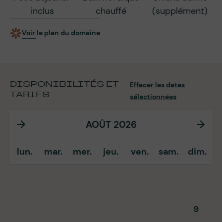
inclus
chauffé
(supplément)
Voir le plan du domaine
DISPONIBILITÉS ET
Effacer les dates
TARIFS
sélectionnées
AOÛT 2026
lun.
mar.
mer.
jeu.
ven.
sam.
dim.
9